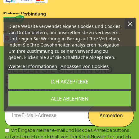
Sichere Verbindung
Diese Website verwendet eigene Cookies und Cookies
von Drittanbietern, um unsereDienste zu verbessern.
Sicherer Versand
Und zeigen Sie Werbung in Bezug auf Ihre Vorlieben,
indem Sie Ihre Gewohnheiten analysieren navigation.
Um Ihre Zustimmung zu seiner Verwendung zu
geben, klicken Sie auf die Schaltfläche Akzeptieren.
Weitere Informationen
Anpassen von Cookies
MELDEN SIE SICH AN UND
ERHALTEN 10% AUF IHREN
ICH AKZEPTIERE
NÄCHSTEN EINKAUF!!!
ALLE ABLEHNEN
Anmelden
Mit Eingabe meiner e-mail und klick des Anmeldebuttons,
aktzeptiere ich den Erhalt von Tier Kiosk Newsletter und ich