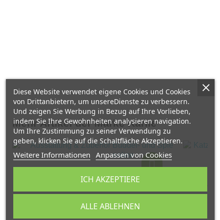
Diese Website verwendet eigene Cookies und Cookies
von Drittanbietern, um unsereDienste zu verbessern.
Und zeigen Sie Werbung in Bezug auf Ihre Vorlieben,
indem Sie Ihre Gewohnheiten analysieren navigation.
Mehr Artikel der Marke Karlie
Um Ihre Zustimmung zu seiner Verwendung zu
geben, klicken Sie auf die Schaltfläche Akzeptieren.
Weitere Informationen
Anpassen von Cookies
ICH AKZEPTIERE
Buddel- und Spielturm Finn
Designe
12,99 €
ALLE ABLEHNEN