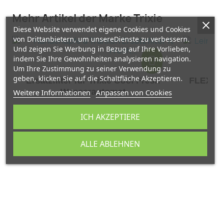
Mehr Artikel der Marke Trixie
Diese Website verwendet eigene Cookies und Cookies
von Drittanbietern, um unsereDienste zu verbessern.
Und zeigen Sie Werbung in Bezug auf Ihre Vorlieben,
indem Sie Ihre Gewohnheiten analysieren navigation.
Um Ihre Zustimmung zu seiner Verwendung zu
geben, klicken Sie auf die Schaltfläche Akzeptieren.
Ersatzfilter für Trixie Cool Fresh
FLEXI R
Wasserautomat
Weitere Informationen
Anpassen von Cookies
1,99 €
ICH AKZEPTIERE
ALLE ABLEHNEN