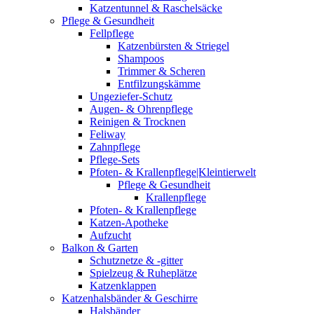
Katzentunnel & Raschelsäcke
Pflege & Gesundheit
Fellpflege
Katzenbürsten & Striegel
Shampoos
Trimmer & Scheren
Entfilzungskämme
Ungeziefer-Schutz
Augen- & Ohrenpflege
Reinigen & Trocknen
Feliway
Zahnpflege
Pflege-Sets
Pfoten- & Krallenpflege|Kleintierwelt
Pflege & Gesundheit
Krallenpflege
Pfoten- & Krallenpflege
Katzen-Apotheke
Aufzucht
Balkon & Garten
Schutznetze & -gitter
Spielzeug & Ruheplätze
Katzenklappen
Katzenhalsbänder & Geschirre
Halsbänder