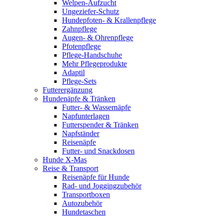
Welpen-Aufzucht
Ungeziefer-Schutz
Hundepfoten- & Krallenpflege
Zahnpflege
Augen- & Ohrenpflege
Pfotenpflege
Pflege-Handschuhe
Mehr Pflegeprodukte
Adaptil
Pflege-Sets
Futterergänzung
Hundenäpfe & Tränken
Futter- & Wassernäpfe
Napfunterlagen
Futterspender & Tränken
Napfständer
Reisenäpfe
Futter- und Snackdosen
Hunde X-Mas
Reise & Transport
Reisenäpfe für Hunde
Rad- und Joggingzubehör
Transportboxen
Autozubehör
Hundetaschen