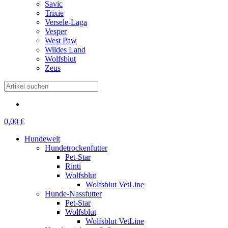
Savic
Trixie
Versele-Laga
Vesper
West Paw
Wildes Land
Wolfsblut
Zeus
0,00 €
Hundewelt
Hundetrockenfutter
Pet-Star
Rinti
Wolfsblut
Wolfsblut VetLine
Hunde-Nassfutter
Pet-Star
Wolfsblut
Wolfsblut VetLine