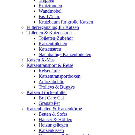
Treppen
Kratztonnen
Wandmöbel
Bis 175 cm
Kratzbaum für große Katzen
Futterergänzung für Katzen
Toiletten & Katzenstreu
Toiletten-Zubehör
Katzentoiletten
Katzenstreu
Nachhaltige Katzentoiletten
Katzen X-Mas
Katzentransport & Reise
Reisenäpfe
Katzentransportboxen
Autozubehör
Trolleys & Buggys
Katzen Trockenfutter
Brit Care Cat
GranataPet
Katzenbetten & Katzenkörbe
Betten & Sofas
Häuser & Höhlen
Heizungsliegen
Katzenkissen