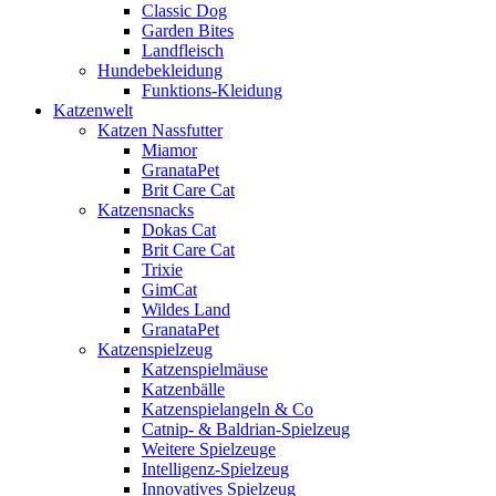
Classic Dog
Garden Bites
Landfleisch
Hundebekleidung
Funktions-Kleidung
Katzenwelt
Katzen Nassfutter
Miamor
GranataPet
Brit Care Cat
Katzensnacks
Dokas Cat
Brit Care Cat
Trixie
GimCat
Wildes Land
GranataPet
Katzenspielzeug
Katzenspielmäuse
Katzenbälle
Katzenspielangeln & Co
Catnip- & Baldrian-Spielzeug
Weitere Spielzeuge
Intelligenz-Spielzeug
Innovatives Spielzeug