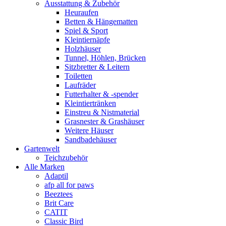
Ausstattung & Zubehör
Heuraufen
Betten & Hängematten
Spiel & Sport
Kleintiernäpfe
Holzhäuser
Tunnel, Höhlen, Brücken
Sitzbretter & Leitern
Toiletten
Laufräder
Futterhalter & -spender
Kleintiertränken
Einstreu & Nistmaterial
Grasnester & Grashäuser
Weitere Häuser
Sandbadehäuser
Gartenwelt
Teichzubehör
Alle Marken
Adaptil
afp all for paws
Beeztees
Brit Care
CATIT
Classic Bird