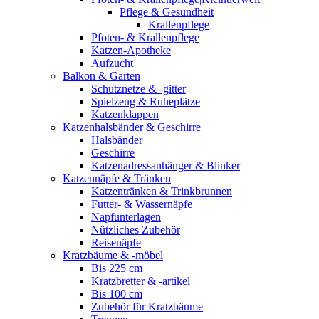
Pflege & Gesundheit
Krallenpflege
Pfoten- & Krallenpflege
Katzen-Apotheke
Aufzucht
Balkon & Garten
Schutznetze & -gitter
Spielzeug & Ruheplätze
Katzenklappen
Katzenhalsbänder & Geschirre
Halsbänder
Geschirre
Katzenadressanhänger & Blinker
Katzennäpfe & Tränken
Katzentränken & Trinkbrunnen
Futter- & Wassernäpfe
Napfunterlagen
Nützliches Zubehör
Reisenäpfe
Kratzbäume & -möbel
Bis 225 cm
Kratzbretter & -artikel
Bis 100 cm
Zubehör für Kratzbäume