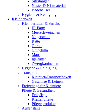
Sitzstangen
Nester & Nistmaterial
Badehäuser
Hygiene & Reinigung
Kleintierwelt
Kleintierfutter & Snacks
JR Farm
Meerschweinchen
Nagersteine
Ratte
Gerbil
Chinchilla
Maus
Igelfutter
Zwergkaninchen
Hygiene & Reinigung
Transport
Kleintier-Transportboxen
Geschirre & Leinen
Freigehege für Kleintiere
Pflege & Gesundheit
Fellpflege
Krallenpflege
Pflegeprodukte
Außenställe