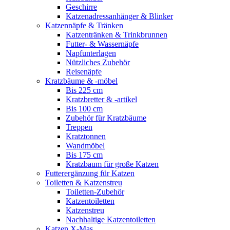
Geschirre
Katzenadressanhänger & Blinker
Katzennäpfe & Tränken
Katzentränken & Trinkbrunnen
Futter- & Wassernäpfe
Napfunterlagen
Nützliches Zubehör
Reisenäpfe
Kratzbäume & -möbel
Bis 225 cm
Kratzbretter & -artikel
Bis 100 cm
Zubehör für Kratzbäume
Treppen
Kratztonnen
Wandmöbel
Bis 175 cm
Kratzbaum für große Katzen
Futterergänzung für Katzen
Toiletten & Katzenstreu
Toiletten-Zubehör
Katzentoiletten
Katzenstreu
Nachhaltige Katzentoiletten
Katzen X-Mas