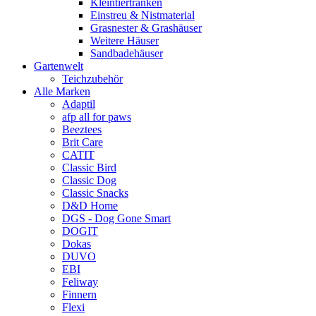
Kleintiertränken
Einstreu & Nistmaterial
Grasnester & Grashäuser
Weitere Häuser
Sandbadehäuser
Gartenwelt
Teichzubehör
Alle Marken
Adaptil
afp all for paws
Beeztees
Brit Care
CATIT
Classic Bird
Classic Dog
Classic Snacks
D&D Home
DGS - Dog Gone Smart
DOGIT
Dokas
DUVO
EBI
Feliway
Finnern
Flexi