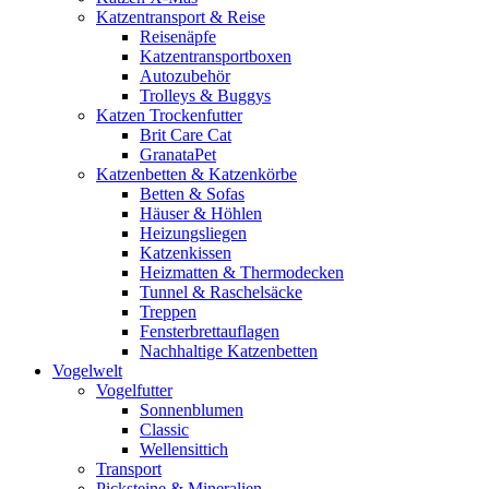
Katzentransport & Reise
Reisenäpfe
Katzentransportboxen
Autozubehör
Trolleys & Buggys
Katzen Trockenfutter
Brit Care Cat
GranataPet
Katzenbetten & Katzenkörbe
Betten & Sofas
Häuser & Höhlen
Heizungsliegen
Katzenkissen
Heizmatten & Thermodecken
Tunnel & Raschelsäcke
Treppen
Fensterbrettauflagen
Nachhaltige Katzenbetten
Vogelwelt
Vogelfutter
Sonnenblumen
Classic
Wellensittich
Transport
Picksteine & Mineralien