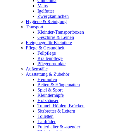
Chinchilla
Maus
Igelfutter
Zwergkaninchen
Hygiene & Reinigung
Transport
Kleintier-Transportboxen
Geschirre & Leinen
Freigehege für Kleintiere
Pflege & Gesundheit
Fellpflege
Krallenpflege
Pflegeprodukte
Außenställe
Ausstattung & Zubehör
Heuraufen
Betten & Hängematten
Spiel & Sport
Kleintiernäpfe
Holzhäuser
Tunnel, Höhlen, Brücken
Sitzbretter & Leitern
Toiletten
Laufräder
Futterhalter & -spender