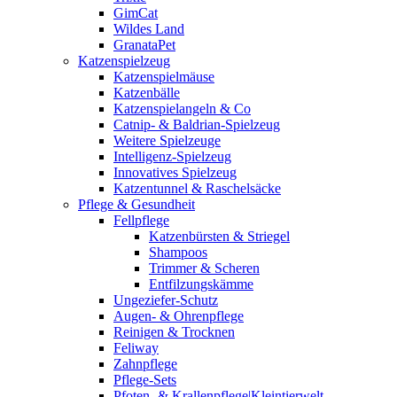
GimCat
Wildes Land
GranataPet
Katzenspielzeug
Katzenspielmäuse
Katzenbälle
Katzenspielangeln & Co
Catnip- & Baldrian-Spielzeug
Weitere Spielzeuge
Intelligenz-Spielzeug
Innovatives Spielzeug
Katzentunnel & Raschelsäcke
Pflege & Gesundheit
Fellpflege
Katzenbürsten & Striegel
Shampoos
Trimmer & Scheren
Entfilzungskämme
Ungeziefer-Schutz
Augen- & Ohrenpflege
Reinigen & Trocknen
Feliway
Zahnpflege
Pflege-Sets
Pfoten- & Krallenpflege|Kleintierwelt