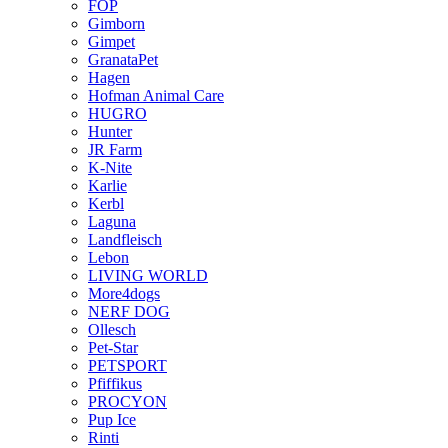
FOP
Gimborn
Gimpet
GranataPet
Hagen
Hofman Animal Care
HUGRO
Hunter
JR Farm
K-Nite
Karlie
Kerbl
Laguna
Landfleisch
Lebon
LIVING WORLD
More4dogs
NERF DOG
Ollesch
Pet-Star
PETSPORT
Pfiffikus
PROCYON
Pup Ice
Rinti