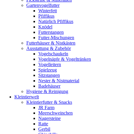
Gartenvogelfutter
Winterfett
Pfiffikus
Natürlich Pfiffikus
Knödel
Futterstangen
Futter-Mischungen
Futterhäuser & Nistkästen
Ausstattung & Zubehör
Vogelschaukeln
Vogelnäpfe & Vogeltränken
Vogelleitern
Spielzeug
Sitzstangen
Nester & Nistmaterial
Badehäuser
Hygiene & Reinigung
Kleintierwelt
Kleintierfutter & Snacks
JR Farm
Meerschweinchen
Nagersteine
Ratte
Gerbil