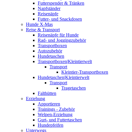
Futterspender & Tränken
Napfständer
Reisenäpfe
Futter- und Snackdosen
Hunde X-Mas
Reise & Transport
Reisenäpfe für Hunde
Rad- und Joggingzubehör
Transportboxen
Autozubehör
Hundetaschen
Transportboxen|Kleintierwelt
Transport
Kleintier-Transportboxen
Hundetaschen|Kleintierwelt
Transport
Tragetaschen
Falthütten
Erziehung
Apportieren
Trainings - Zubehör
Welpen-Erziehung
Gurt- und Futtertaschen
Hundepfeifen
Unterwegs