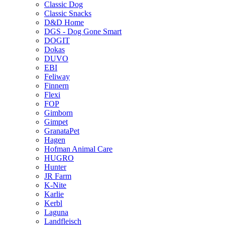
Classic Dog
Classic Snacks
D&D Home
DGS - Dog Gone Smart
DOGIT
Dokas
DUVO
EBI
Feliway
Finnern
Flexi
FOP
Gimborn
Gimpet
GranataPet
Hagen
Hofman Animal Care
HUGRO
Hunter
JR Farm
K-Nite
Karlie
Kerbl
Laguna
Landfleisch