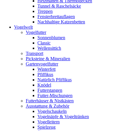
Heizmatten & Thermodecken
Tunnel & Raschelsäcke
Treppen
Fensterbrettauflagen
Nachhaltige Katzenbetten
Vogelwelt
Vogelfutter
Sonnenblumen
Classic
Wellensittich
Transport
Picksteine & Mineralien
Gartenvogelfutter
Winterfett
Pfiffikus
Natürlich Pfiffikus
Knödel
Futterstangen
Futter-Mischungen
Futterhäuser & Nistkästen
Ausstattung & Zubehör
Vogelschaukeln
Vogelnäpfe & Vogeltränken
Vogelleitern
Spielzeug