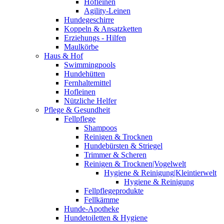
Hofleinen
Agility-Leinen
Hundegeschirre
Koppeln & Ansatzketten
Erziehungs - Hilfen
Maulkörbe
Haus & Hof
Swimmingpools
Hundehütten
Fernhaltemittel
Hofleinen
Nützliche Helfer
Pflege & Gesundheit
Fellpflege
Shampoos
Reinigen & Trocknen
Hundebürsten & Striegel
Trimmer & Scheren
Reinigen & Trocknen|Vogelwelt
Hygiene & Reinigung|Kleintierwelt
Hygiene & Reinigung
Fellpflegeprodukte
Fellkämme
Hunde-Apotheke
Hundetoiletten & Hygiene