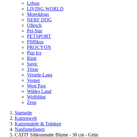
Lebon
LIVING WORLD
More4dogs
NERF DOG
Ollesch
Pet-Star
PETSPORT
Pfiffikus
PROCYON
Pup Ice
Rinti
Savic
Trixie
Versele-Laga
Vesper
West Paw
Wildes Land
Wolfsblut
Zeus
Startseite
Katzenwelt
Katzennäpfe & Tränken
Napfunterlagen
CATIT Silikonmatte Blume - 30 cm - Grün