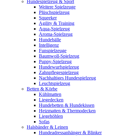
Hundespielzeug & Sport
Weitere Spielzeuge
Plüschspielzeug
Squeeker
Agility & Training
Aqua-Spielzeug
Aroma-Spielzeug
Hundebälle
Intelligenz
Funspielzeuge
Baumwoll-Spielzeug
Puppy-Spielzeug
Hundewurfspielzeug
Zahnpflegespielzeug
Nachhaltiges Hundespielzeug
Leuchtspielzeug
Betten & Körbe
Kühlmatten
Liegedecken
Hundebetten & Hundekissen
Heizmatten & Thermodecken
Liegehöhlen
Sofas
Halsbänder & Leinen
Hundeadressanhänger & Blinker