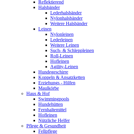
Reflektierend
Halsbänder
Lederhalsbänder
Nylonhalsbänder
Weitere Halsbänder
Leinen
Nylonleinen
Lederleinen
Weitere Leinen
Such- & Schleppleinen
Roll-Leinen
Hofleinen
Agility-Leinen
Hundegeschirre
Koppeln & Ansatzketten
Erziehungs - Hilfen
Maulkörbe
Haus & Hof
Swimmingpools
Hundehütten
Fernhaltemittel
Hofleinen
Nützliche Helfer
Pflege & Gesundheit
Fellpflege