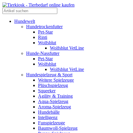
Hundewelt
Hundetrockenfutter
Pet-Star
Rinti
Wolfsblut
Wolfsblut VetLine
Hunde-Nassfutter
Pet-Star
Wolfsblut
Wolfsblut VetLine
Hundespielzeug & Sport
Weitere Spielzeuge
Plüschspielzeug
Squeeker
Agility & Training
Aqua-Spielzeug
Aroma-Spielzeug
Hundebälle
Intelligenz
Funspielzeuge
Baumwoll-Spielzeug