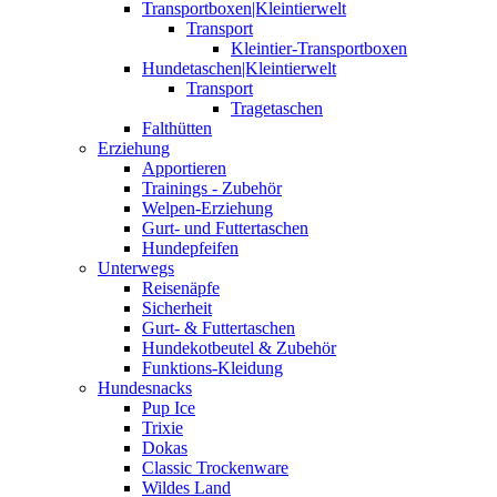
Transportboxen|Kleintierwelt
Transport
Kleintier-Transportboxen
Hundetaschen|Kleintierwelt
Transport
Tragetaschen
Falthütten
Erziehung
Apportieren
Trainings - Zubehör
Welpen-Erziehung
Gurt- und Futtertaschen
Hundepfeifen
Unterwegs
Reisenäpfe
Sicherheit
Gurt- & Futtertaschen
Hundekotbeutel & Zubehör
Funktions-Kleidung
Hundesnacks
Pup Ice
Trixie
Dokas
Classic Trockenware
Wildes Land