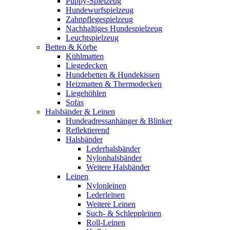
Puppy-Spielzeug
Hundewurfspielzeug
Zahnpflegespielzeug
Nachhaltiges Hundespielzeug
Leuchtspielzeug
Betten & Körbe
Kühlmatten
Liegedecken
Hundebetten & Hundekissen
Heizmatten & Thermodecken
Liegehöhlen
Sofas
Halsbänder & Leinen
Hundeadressanhänger & Blinker
Reflektierend
Halsbänder
Lederhalsbänder
Nylonhalsbänder
Weitere Halsbänder
Leinen
Nylonleinen
Lederleinen
Weitere Leinen
Such- & Schleppleinen
Roll-Leinen