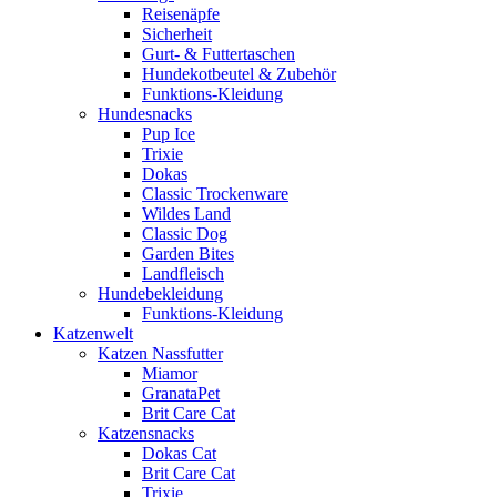
Reisenäpfe
Sicherheit
Gurt- & Futtertaschen
Hundekotbeutel & Zubehör
Funktions-Kleidung
Hundesnacks
Pup Ice
Trixie
Dokas
Classic Trockenware
Wildes Land
Classic Dog
Garden Bites
Landfleisch
Hundebekleidung
Funktions-Kleidung
Katzenwelt
Katzen Nassfutter
Miamor
GranataPet
Brit Care Cat
Katzensnacks
Dokas Cat
Brit Care Cat
Trixie