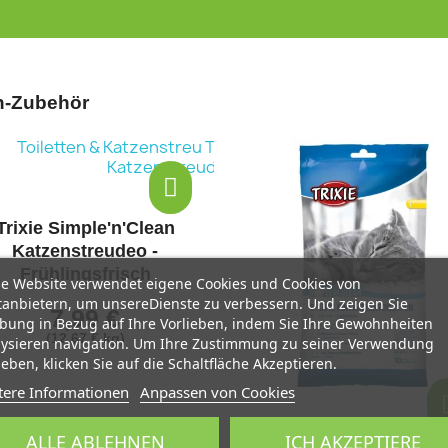
en-Zubehör
Trixie Streulöffel für
Ultrastreu, schwer
se Website verwendet eigene Cookies und Cookies von
1,99 €
tanbietern, um unsereDienste zu verbessern. Und zeigen Sie
bung in Bezug auf Ihre Vorlieben, indem Sie Ihre Gewohnheiten
lysieren navigation. Um Ihre Zustimmung zu seiner Verwendung
eben, klicken Sie auf die Schaltfläche Akzeptieren.
tere Informationen
Anpassen von Cookies
ALLE ABLEHNEN
ICH AKZEPTIERE
e 10 Toilettenbeutel L, bis