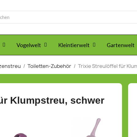
Vogelwelt
Kleintierwelt
Gartenwelt
tzenstreu
Toiletten-Zubehör
Trixie Streulöffel für Kl
 für Klumpstreu, schwer