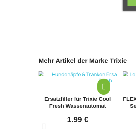
Mehr Artikel der Marke Trixie
 Trixie Cool
FLEXI Rollleine New CLASSIC
rautomat
Seil - 8m, bis 20kg - Blau
CO
 €
24,99 €